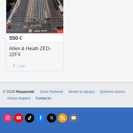
550
€
Allen & Heath ZED-
22FX
Lugo
© 2026
Hispasonic
Sonic Network
Vende tu equipo
Quiénes somos
Avisos legales
Contacto