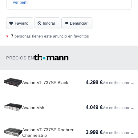
Ver perfil
Favorito
Ignorar
Denunciar
♥
7
personas tienen este anuncio en favoritos
PRECIOS EN
4.298 €
Avalon VT-737SP Black
Ver en thomann
→
4.049 €
Avalon V55
Ver en thomann
→
Avalon VT-737SP Roehren
3.999 €
Ver en thomann
→
Channelstrip