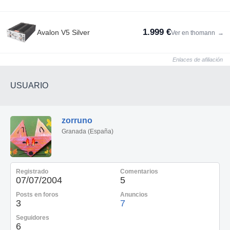
1.999 €
Avalon V5 Silver
Ver en thomann
→
Enlaces de afiliación
USUARIO
zorruno
Granada (España)
Registrado
Comentarios
07/07/2004
5
Posts en foros
Anuncios
3
7
Seguidores
6