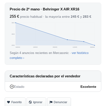
Precio de 2ª mano · Behringer X AIR XR16
255 €
precio habitual · la mayoría entre
245 €
y
283 €
350 €
290 €
230 €
04/2024
10/2024
05/2025
11/2025
05/2026
Según 4 anuncios recientes en Mercasonic ·
ver histórico
completo ›
Características declaradas por el vendedor
Estado
Excelente
Favorito
Ignorar
Denunciar