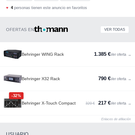
♥
4
personas tienen este anuncio en favoritos
OFERTAS EN
VER TODAS
1.385 €
Behringer WING Rack
Ver oferta
→
790 €
Behringer X32 Rack
Ver oferta
→
-32%
217 €
Behringer X-Touch Compact
320 €
Ver oferta
→
Enlaces de afiliación
USUARIO