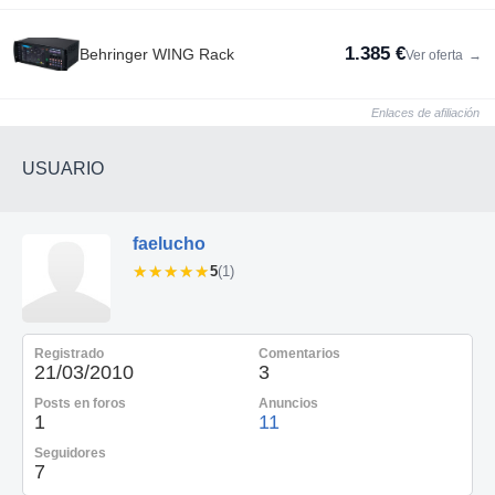
1.385 €
Behringer WING Rack
Ver oferta
→
Enlaces de afiliación
USUARIO
faelucho
★★★★★
★★★★★
5
(1)
Registrado
Comentarios
21/03/2010
3
Posts en foros
Anuncios
1
11
Seguidores
7