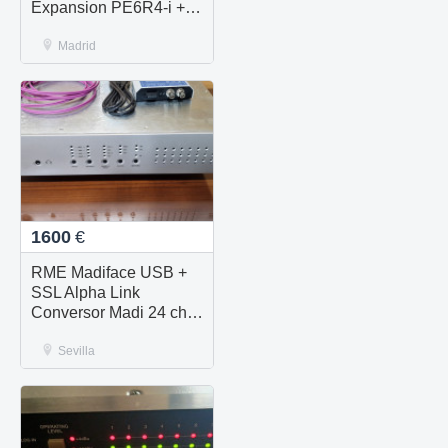
Expansion PE6R4-i +
2x 192 I/O (1 Analog+1
Digital) + SYNC I/O
Madrid
1600
€
RME Madiface USB +
SSL Alpha Link
Conversor Madi 24 ch
Analógico + AES/EBU
Sevilla