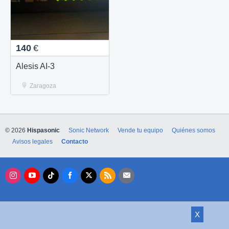
140
€
Alesis AI-3
Zaragoza
© 2026
Hispasonic
Sonic Network
Vende tu equipo
Quiénes somos
Avisos legales
Contacto
X