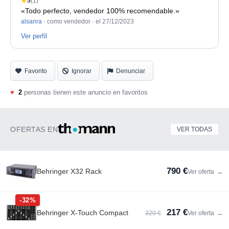
★
5
(1)
«Todo perfecto, vendedor 100% recomendable.»
alsanra
· como vendedor ·
el 27/12/2023
Ver perfil
Favorito
Ignorar
Denunciar
♥
2
personas tienen este anuncio en favoritos
OFERTAS EN
VER TODAS
790 €
Behringer X32 Rack
Ver oferta
→
-32%
217 €
Behringer X-Touch Compact
320 €
Ver oferta
→