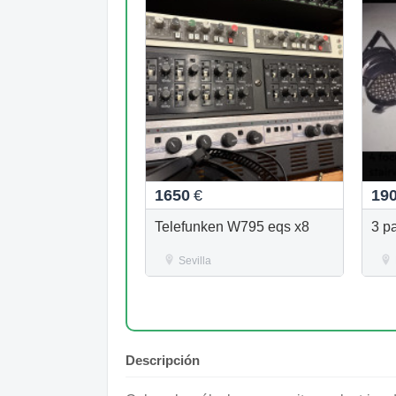
1650
€
19
Telefunken W795 eqs x8
3 pa
Sevilla
Descripción