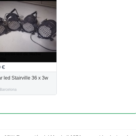
0
€
r led Stairville 36 x 3w
Barcelona