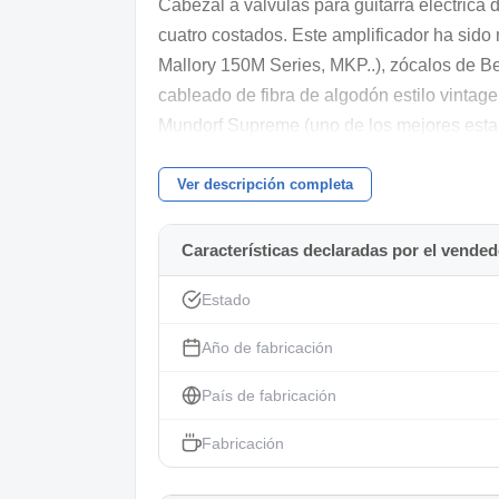
Cabezal a válvulas para guitarra electrica
cuatro costados. Este amplificador ha si
Mallory 150M Series, MKP..), zócalos de Be
cableado de fibra de algodón estilo vinta
Mundorf Supreme (uno de los mejores estañ
Las válvulas te vienen incluidas:
Ver descripción completa
1x 6CA4/EZ81 de Electro-Harmonix (Rectif
2x Pareja macheada de EL84 de JJ
Características declaradas por el vended
3X 12AX7 de JJ
Estado
El montaje ha sido hecho por nosotros y el
Año de fabricación
desecado añejo que aporta mucha más cali
País de fabricación
Si estas buscando un cabezal que puedas 
ya que pesa poco.
Fabricación