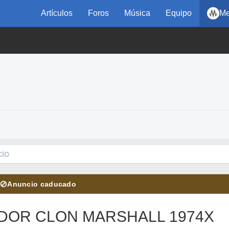
Artículos
Foros
Música
Equipo
Me
⊘
Anuncio caducado
ADOR CLON MARSHALL 1974X