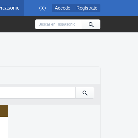

rcasonic
Accede
Regístrate