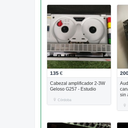
135
€
20
Cabezal amplificador 2-3W
Aud
Geloso G257 - Estudio
can
sin
Córdoba