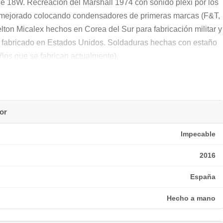
 de 18W. Recreación del Marshall 1974 con sonido plexi por los
do mejorado colocando condensadores de primeras marcas (F&T,
lton Micalex hechos en Corea del Sur para fabricación militar y
ge fabricado en Estados Unidos. Soldaduras hechas con estaño
os que se fabrican actualmente).
icadora)
or
Impecable
 mueble esta fabricado por LCA Guitars (Luisito) con pino
2016
dad al cabezal.
España
tocar en casa o en locales pequeños esta opción es muy buen
Hecho a mano