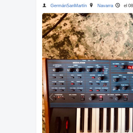
GermánSanMartín
Navarra
el 08