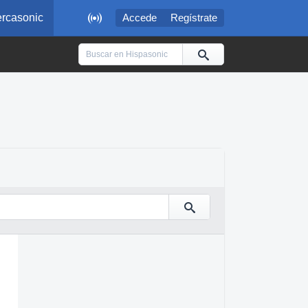

rcasonic
Accede
Regístrate