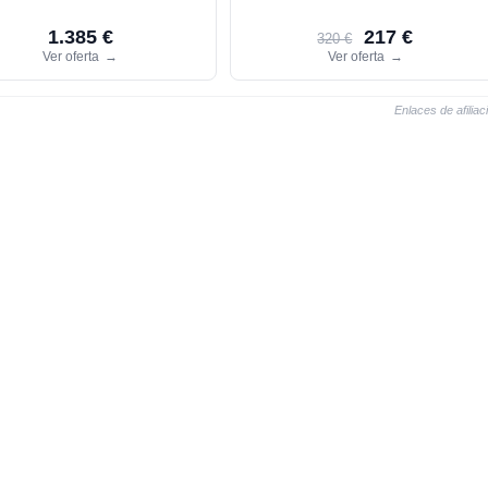
1.385 €
217 €
320 €
Ver oferta
→
Ver oferta
→
Enlaces de afiliac