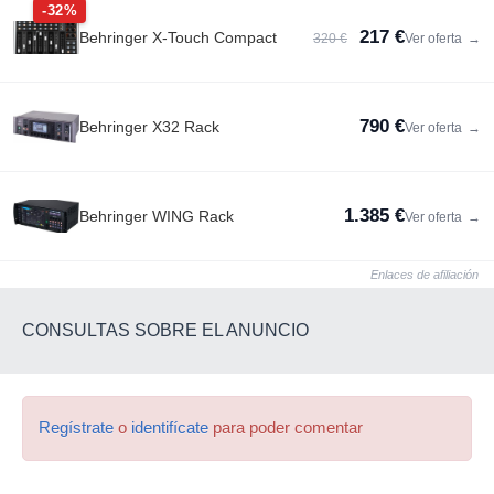
-32%
217 €
Behringer X-Touch Compact
320 €
Ver oferta
→
790 €
Behringer X32 Rack
Ver oferta
→
1.385 €
Behringer WING Rack
Ver oferta
→
Enlaces de afiliación
CONSULTAS SOBRE EL ANUNCIO
Regístrate
o
identifícate
para poder comentar