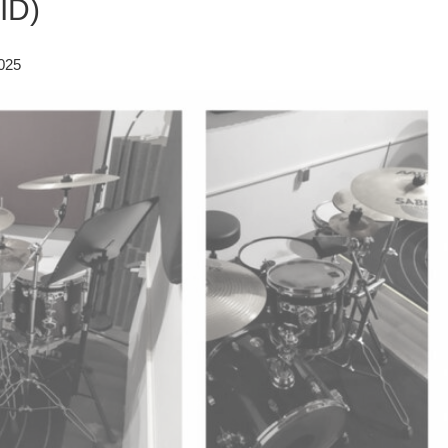
ID)
025