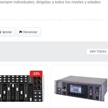
iempre individuales, dirigidas a todos los niveles y edades:
 grabación, totalmente acondicionado con material profesional.
Ignorar
Denunciar
és.
ndencia.
VER TODAS
lidad.
etal, funk, ritmos latinos, fussion, hip hop, disco, etc.
-32%
 con material tanto propio como basado en métodos reconocido
 Rich Redmon, Juan Carlito Mendoza...).
cualquier grado.
y apoyo multimedia.