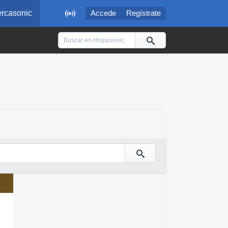

rcasonic
Accede
Regístrate