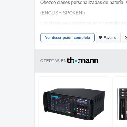
Ofrezco clases personalizadas de batería, s
(ENGLISH SPOKEN!)
Las clases se desarrollan en mi estudio de
...PROGRAMA...
Ver descripción completa
Favorito
- Técnica básica y avanzada de manos y pi
- Coordinación, independencia e interdepe
OFERTAS EN
- Lectura y lenguaje musical.
- Improvisación y potenciación de la musica
- Estudio de estilos: Pop, Rock, Hard Rock, M
- Método personalizado para cada alumno,
(Íñigo Iribarne - método CBM, Tommy Igoe,
- Preparación exámenes Rock School para 
-Partituras, play alongs, secuenciaciones, 