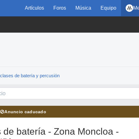
Artículos
Foros
Música
Equipo
Me
clases de batería y percusión
⊘
Anuncio caducado
 de batería - Zona Moncloa -