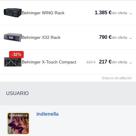
1.385 €
Behringer WING Rack
Ver oferta
→
790 €
Behringer X32 Rack
Ver oferta
→
-32%
217 €
Behringer X-Touch Compact
320 €
Ver oferta
→
Enlaces de afiliación
USUARIO
indienella