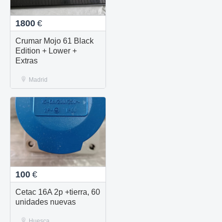
1800
€
Crumar Mojo 61 Black
Edition + Lower +
Extras
Madrid
100
€
Cetac 16A 2p +tierra, 60
unidades nuevas
Huesca