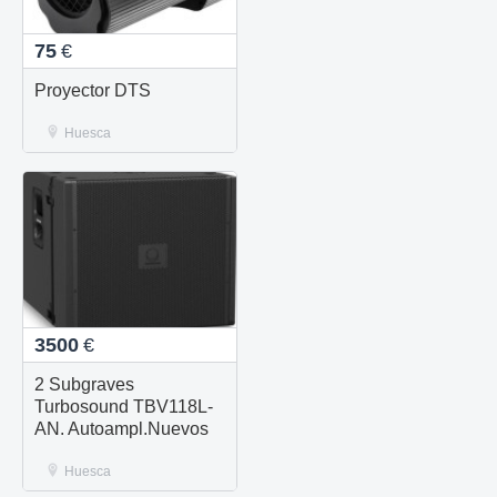
75
€
Proyector DTS
Huesca
3500
€
2 Subgraves
Turbosound TBV118L-
AN. Autoampl.Nuevos
Huesca