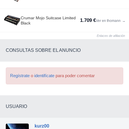
Crumar Mojo Suitcase Limited
1.709 €
Ver en thomann
→
Black
Enlaces de afiliación
CONSULTAS SOBRE EL ANUNCIO
Regístrate
o
identifícate
para poder comentar
USUARIO
kurz00