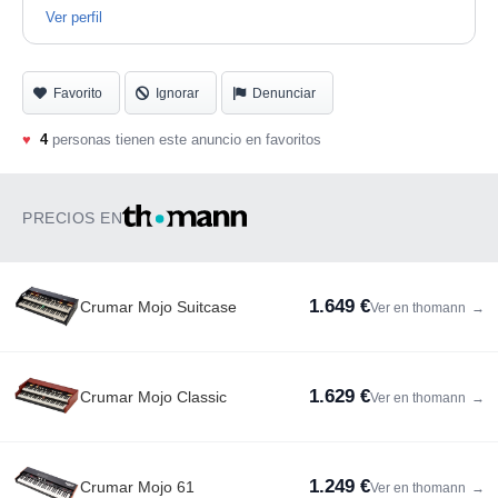
Ver perfil
Favorito
Ignorar
Denunciar
♥
4
personas tienen este anuncio en favoritos
PRECIOS EN
1.649 €
Crumar Mojo Suitcase
Ver en thomann
→
1.629 €
Crumar Mojo Classic
Ver en thomann
→
1.249 €
Crumar Mojo 61
Ver en thomann
→