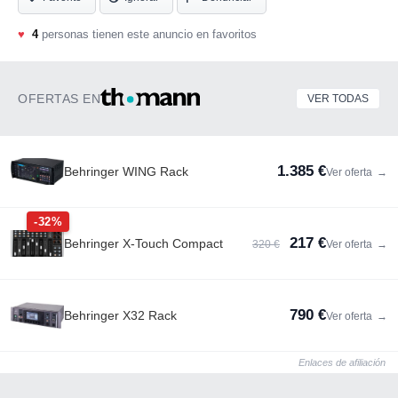
♥
4
personas tienen este anuncio en favoritos
OFERTAS EN
VER TODAS
1.385 €
Behringer WING Rack
Ver oferta
→
-32%
217 €
Behringer X-Touch Compact
320 €
Ver oferta
→
790 €
Behringer X32 Rack
Ver oferta
→
Enlaces de afiliación