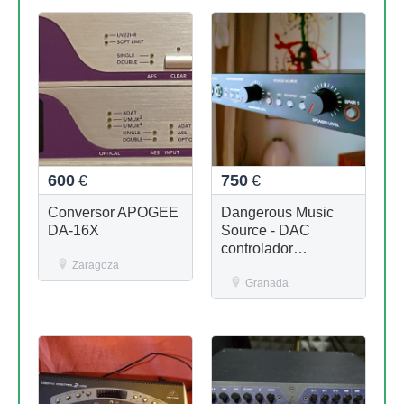
600
€
750
€
Conversor APOGEE
Dangerous Music
DA-16X
Source - DAC
controlador
Zaragoza
monitoring mastering
Granada