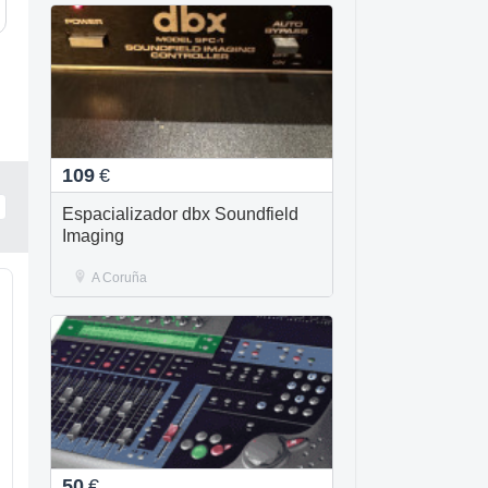
109
€
Espacializador dbx Soundfield
Imaging
A Coruña
50
€