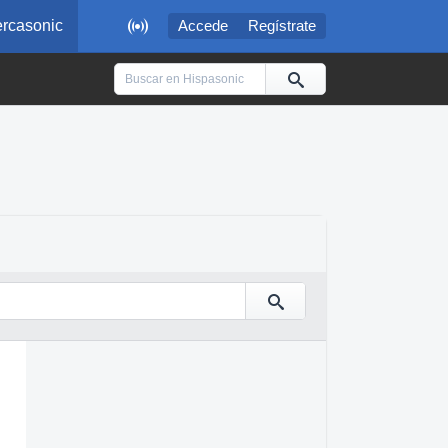

rcasonic
Accede
Regístrate