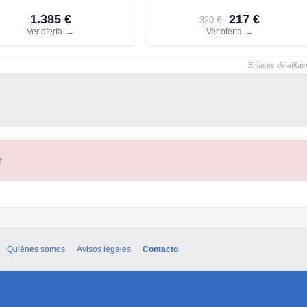
1.385 €
217 €
320 €
Ver oferta
→
Ver oferta
→
Enlaces de afiliac
r
Quiénes somos
Avisos legales
Contacto