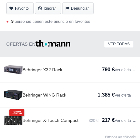
Favorito
Ignorar
Denunciar
♥
9
personas tienen este anuncio en favoritos
OFERTAS EN
VER TODAS
790 €
Behringer X32 Rack
Ver oferta
→
1.385 €
Behringer WING Rack
Ver oferta
→
-32%
217 €
Behringer X-Touch Compact
320 €
Ver oferta
→
Enlaces de afiliación