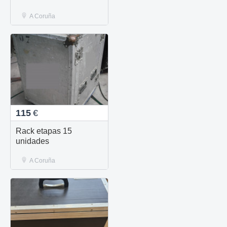
A Coruña
115
€
Rack etapas 15
unidades
A Coruña