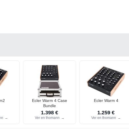
rm2
Ecler Warm 4 Case
Ecler Warm 4
Bundle
1.398 €
1.259 €
ann
→
Ver en thomann
→
Ver en thomann
→