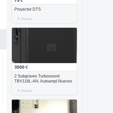
75
€
Proyector DTS
Huesca
3500
€
2 Subgraves Turbosound
TBV118L-AN. Autoampl.Nuevos
Huesca