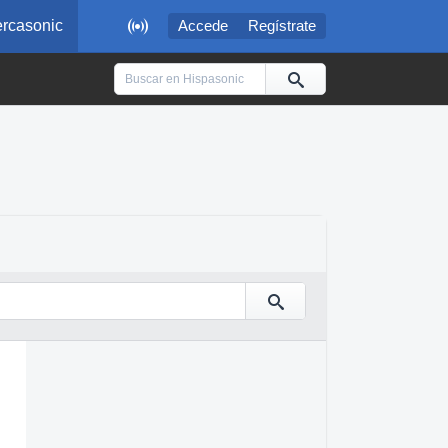

rcasonic
Accede
Regístrate