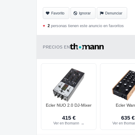
Favorito
Ignorar
Denunciar
♥
2
personas tienen este anuncio en favoritos
PRECIOS EN
Ecler NUO 2.0 DJ-Mixer
Ecler Wa
415 €
635 €
Ver en thomann
→
Ver en thom