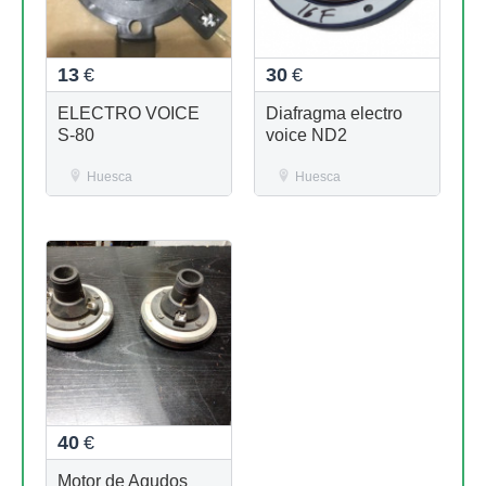
13
€
30
€
ELECTRO VOICE
Diafragma electro
S-80
voice ND2
Huesca
Huesca
40
€
Motor de Agudos