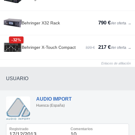
790 €
Behringer X32 Rack
Ver oferta
→
-32%
217 €
Behringer X-Touch Compact
320 €
Ver oferta
→
Enlaces de afiliación
USUARIO
AUDIO IMPORT
Huesca (España)
Registrado
Comentarios
17/12/2013
10