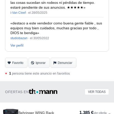
las cosas sucedan sin rodeos ni pérdidas de tiempo.
estaré pendiente de sus anuncios. ★★★★★»
i-Van Cleef
·
el 28/05/2025
«destaco a este vendedor como buena gente fiable , sus
equipos muy bien cuidados, muchas gracias por todo ,
DIOS te bendiga»
studiobazan
·
el 30/05/2022
Ver perfil
Favorito
Ignorar
Denunciar
♥
1
persona tiene este anuncio en favoritos
OFERTAS EN
VER TODAS
1.385 €
Behringer WING Rack
Ver oferta
→