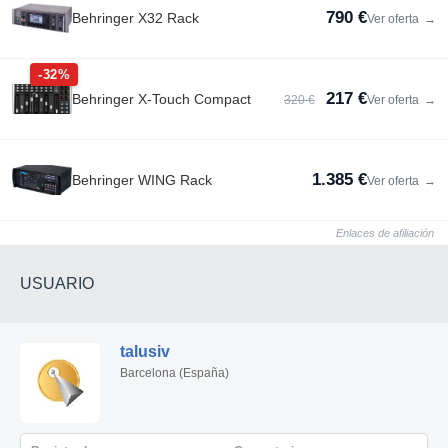
790 €
Behringer X32 Rack
Ver oferta
→
-32%
217 €
Behringer X-Touch Compact
320 €
Ver oferta
→
1.385 €
Behringer WING Rack
Ver oferta
→
Enlaces de afiliación
USUARIO
talusiv
Barcelona (España)