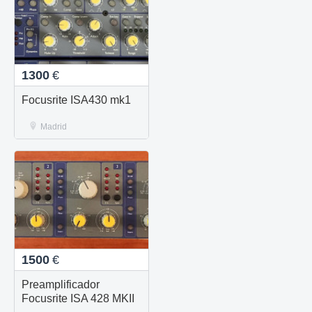
1300
€
Focusrite ISA430 mk1
Madrid
1500
€
Preamplificador
Focusrite ISA 428 MKII