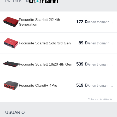
PRECIOS EN
Focusrite Scarlett 2i2 4th
172 €
Ver en thomann
→
Generation
89 €
Focusrite Scarlett Solo 3rd Gen
Ver en thomann
→
539 €
Focusrite Scarlett 18i20 4th Gen
Ver en thomann
→
519 €
Focusrite Clarett+ 4Pre
Ver en thomann
→
Enlaces de afiliación
USUARIO