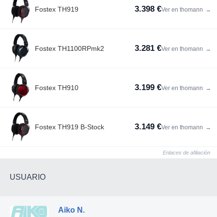
3.398 €
Fostex TH919
Ver en thomann
→
3.281 €
Fostex TH1100RPmk2
Ver en thomann
→
3.199 €
Fostex TH910
Ver en thomann
→
3.149 €
Fostex TH919 B-Stock
Ver en thomann
→
Enlaces de afiliación
USUARIO
Aiko N.