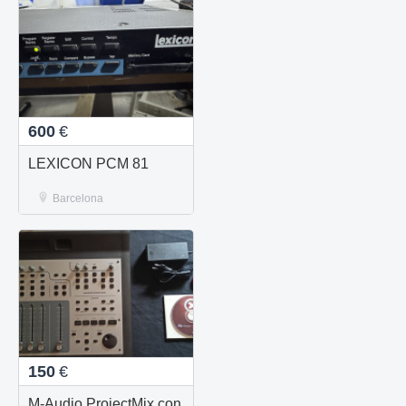
600
€
LEXICON PCM 81
Barcelona
150
€
M-Audio ProjectMix con