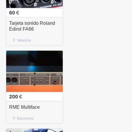
60
€
Tarjeta sonido Roland
Edirol FA66
Valencia
200
€
RME Multiface
Barcelona