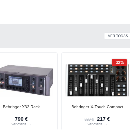
VER TODAS
-32%
Behringer X32 Rack
Behringer X-Touch Compact
790 €
217 €
320 €
Ver oferta
→
Ver oferta
→