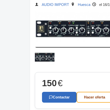
AUDIO IMPORT
Huesca
el 16/
150
€
Contactar
Hacer oferta