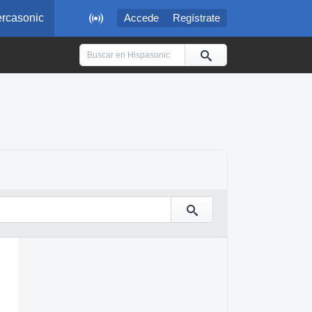

rcasonic
Accede
Regístrate