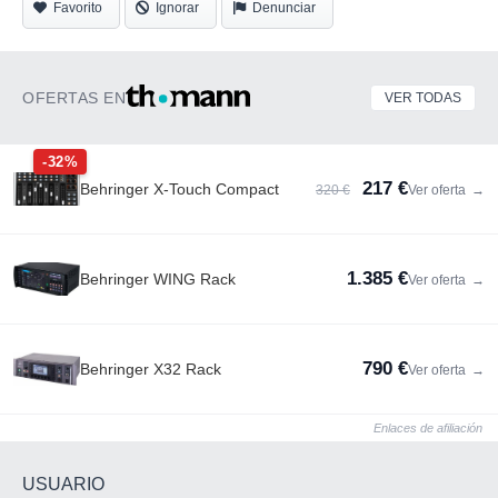
Favorito
Ignorar
Denunciar
OFERTAS EN
VER TODAS
-32%
217 €
Behringer X-Touch Compact
320 €
Ver oferta
→
1.385 €
Behringer WING Rack
Ver oferta
→
790 €
Behringer X32 Rack
Ver oferta
→
Enlaces de afiliación
USUARIO