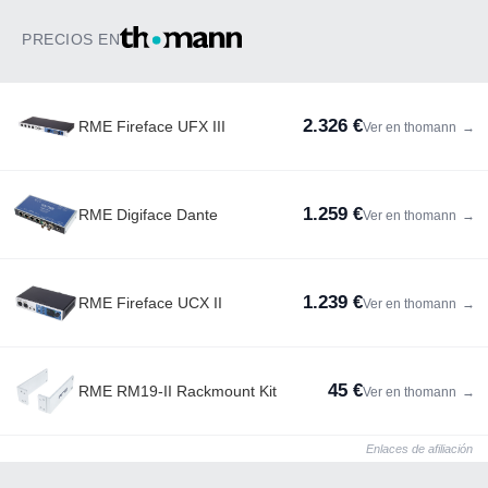
PRECIOS EN
2.326 €
RME Fireface UFX III
Ver en thomann
→
1.259 €
RME Digiface Dante
Ver en thomann
→
1.239 €
RME Fireface UCX II
Ver en thomann
→
45 €
RME RM19-II Rackmount Kit
Ver en thomann
→
Enlaces de afiliación