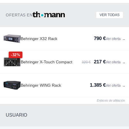
OFERTAS EN
VER TODAS
790 €
Behringer X32 Rack
Ver oferta
→
-32%
217 €
Behringer X-Touch Compact
320 €
Ver oferta
→
1.385 €
Behringer WING Rack
Ver oferta
→
Enlaces de afiliación
USUARIO