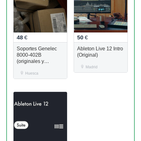
48
€
50
€
Soportes Genelec
Ableton Live 12 Intro
8000-402B
(Original)
(originales y
precintados )
Madrid
Huesca