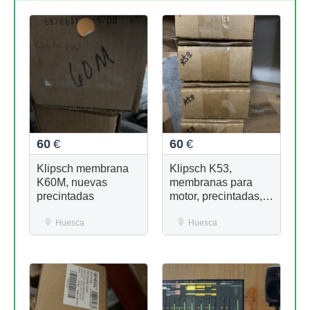
60
€
60
€
Klipsch membrana
Klipsch K53,
K60M, nuevas
membranas para
precintadas
motor, precintadas,
high end.
Huesca
Huesca