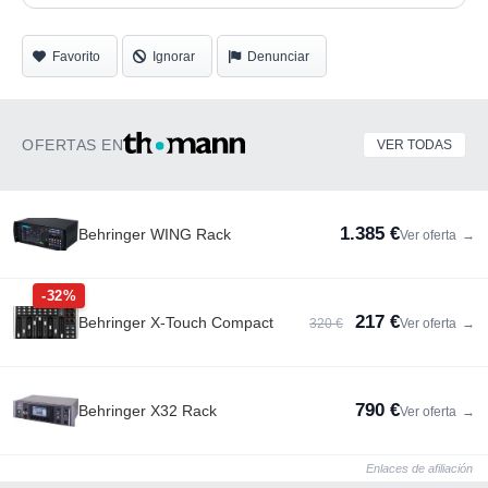
Favorito
Ignorar
Denunciar
OFERTAS EN
VER TODAS
1.385 €
Behringer WING Rack
Ver oferta
→
-32%
217 €
Behringer X-Touch Compact
320 €
Ver oferta
→
790 €
Behringer X32 Rack
Ver oferta
→
Enlaces de afiliación