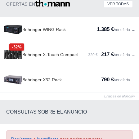
OFERTAS EN
VER TODAS
1.385 €
Behringer WING Rack
Ver oferta
→
-32%
217 €
Behringer X-Touch Compact
320 €
Ver oferta
→
790 €
Behringer X32 Rack
Ver oferta
→
Enlaces de afiliación
CONSULTAS SOBRE EL ANUNCIO