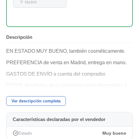
Madrid
Descripción
EN ESTADO MUY BUENO, también cosméticamente.
PREFERENCIA de venta en Madrid, entrega en mano.
GASTOS DE ENVÍO a cuenta del comprador.
FOTOS detalladas de la unidad en venta disponibles a
petición.
Ver descripción completa
LAMENTO que mi historial esté vacio en este
momento...Mis múltiples operaciones de compra/venta se
Características declaradas por el vendedor
borraron de Mercasonic por causas ajenas a mi voluntad.
GARANTIZO seriedad y buenas vibraciones.
Estado
Muy bueno