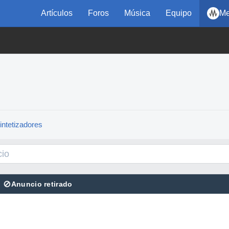
Artículos
Foros
Música
Equipo
Me
intetizadores
⊘
Anuncio retirado