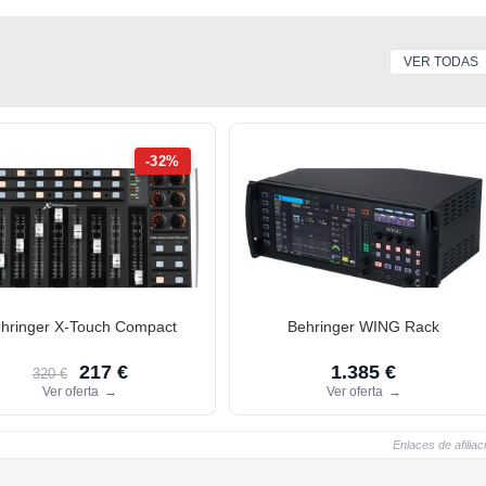
VER TODAS
-32%
hringer X-Touch Compact
Behringer WING Rack
217 €
1.385 €
320 €
Ver oferta
→
Ver oferta
→
Enlaces de afiliac