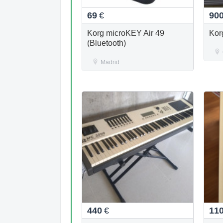
69
€
90
Korg microKEY Air 49
Kor
(Bluetooth)
Madrid
440
€
11