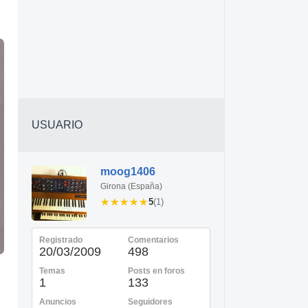
USUARIO
moog1406
Girona (España)
★★★★★
★★★★★
5
(1)
Registrado
Comentarios
20/03/2009
498
Temas
Posts en foros
1
133
Anuncios
Seguidores