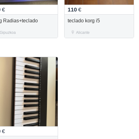
0
€
110
€
g Radias+teclado
teclado korg i5
Gipuzkoa
Alicante
0
€