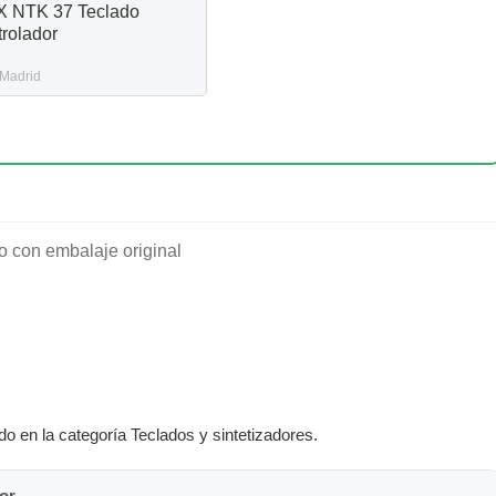
 NTK 37 Teclado
trolador
Madrid
o con embalaje original
do en la categoría Teclados y sintetizadores.
or