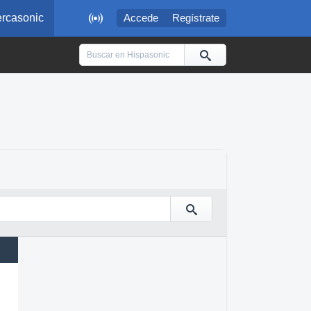

rcasonic
Accede
Regístrate