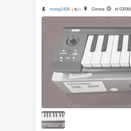
moog1406
Girona
el 03/06
★
5
(1)