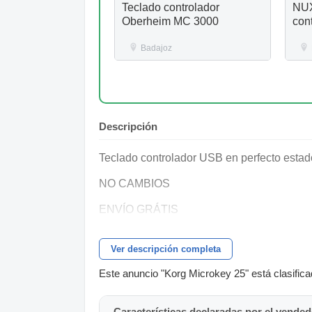
Teclado controlador
NUX
Oberheim MC 3000
con
Badajoz
Descripción
Teclado controlador USB en perfecto estad
NO CAMBIOS
ENVÍO GRÁTIS
Ver descripción completa
Este anuncio "Korg Microkey 25" está clasifica
Características declaradas por el vended