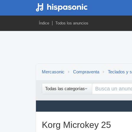
Índice
Todos los anuncios
Mercasonic
Compraventa
Teclados y s
Todas las categorías
Korg Microkey 25