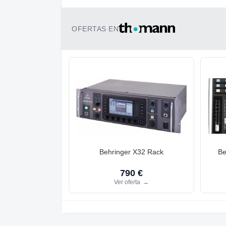
OFERTAS EN
Behringer X32 Rack
Be
790 €
Ver oferta
→