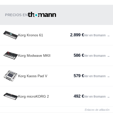
PRECIOS EN
2.899 €
Korg Kronos 61
Ver en thomann
→
586 €
Korg Modwave MKII
Ver en thomann
→
579 €
Korg Kaoss Pad V
Ver en thomann
→
492 €
Korg microKORG 2
Ver en thomann
→
Enlaces de afiliación