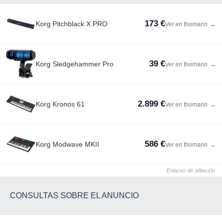
173 €
Korg Pitchblack X PRO
Ver en thomann
→
39 €
Korg Sledgehammer Pro
Ver en thomann
→
2.899 €
Korg Kronos 61
Ver en thomann
→
586 €
Korg Modwave MKII
Ver en thomann
→
Enlaces de afiliación
CONSULTAS SOBRE EL ANUNCIO