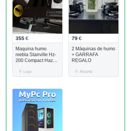
355
€
79
€
Maquina humo
2 Máquinas de humo
niebla Stairville Hz-
+ GARRAFA
200 Compact Hazer
REGALO
DMX + flight +
liquidos
Lugo
Alicante