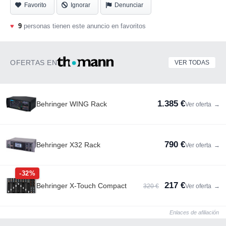
Favorito
Ignorar
Denunciar
♥
9
personas tienen este anuncio en favoritos
OFERTAS EN
VER TODAS
1.385 €
Behringer WING Rack
Ver oferta
→
790 €
Behringer X32 Rack
Ver oferta
→
-32%
217 €
Behringer X-Touch Compact
320 €
Ver oferta
→
Enlaces de afiliación