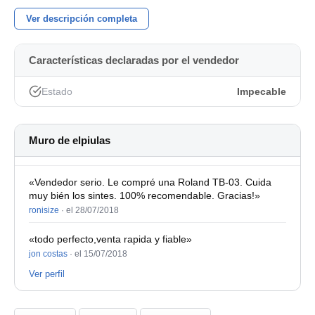
kit de teclas originales de Elektron. Gastos de envío a
convenir.
Ver descripción completa
2 Digitone: 500€
Características declaradas por el vendedor
4 Strymon Dig V1: 260€
Estado
Impecable
5 Boss DimensionC Wazacraft: 190€
Muro de elpiulas
«Vendedor serio. Le compré una Roland TB-03. Cuida
muy bién los sintes. 100% recomendable. Gracias!»
ronisize
·
el 28/07/2018
«todo perfecto,venta rapida y fiable»
jon costas
·
el 15/07/2018
Ver perfil