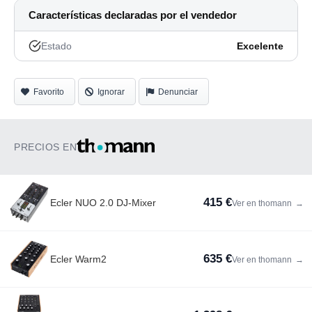
Características declaradas por el vendedor
Estado
Excelente
Favorito
Ignorar
Denunciar
PRECIOS EN
415 €
Ecler NUO 2.0 DJ-Mixer
Ver en thomann
→
635 €
Ecler Warm2
Ver en thomann
→