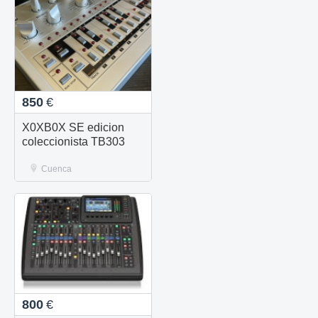
850
€
X0XB0X SE edicion
coleccionista TB303
Cuenca
800
€