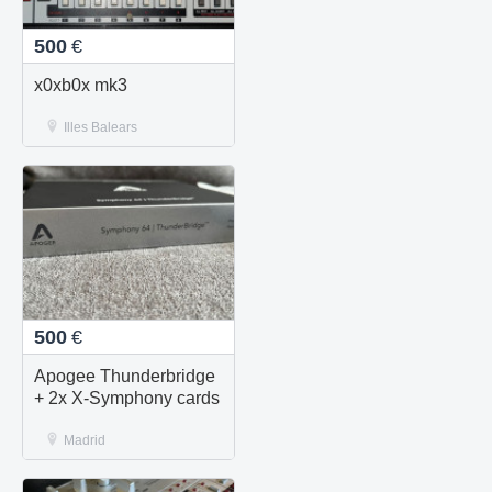
500
€
x0xb0x mk3
Illes Balears
500
€
Apogee Thunderbridge
+ 2x X-Symphony cards
Madrid