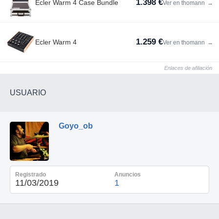
1.398 €
Ecler Warm 4 Case Bundle
Ver en thomann
→
1.259 €
Ecler Warm 4
Ver en thomann
→
Enlaces de afiliación
USUARIO
Goyo_ob
Registrado
Anuncios
11/03/2019
1