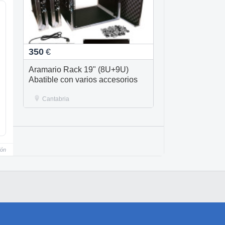
350
€
Aramario Rack 19" (8U+9U)
Abatible con varios accesorios
Cantabria
ión