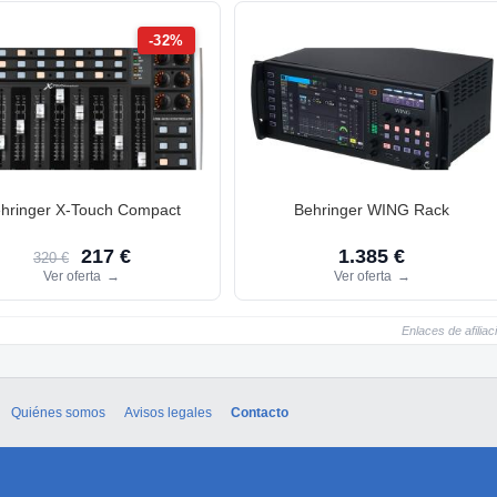
-32%
hringer X-Touch Compact
Behringer WING Rack
217 €
1.385 €
320 €
Ver oferta
→
Ver oferta
→
Enlaces de afiliac
Quiénes somos
Avisos legales
Contacto