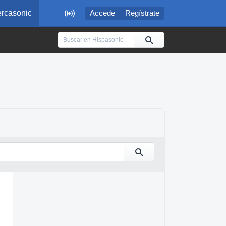

rcasonic
Accede
Regístrate