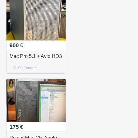
900
€
Mac Pro 5.1 + Avid HD3
SC Tenerife
175
€
Power Mac G5. Apple