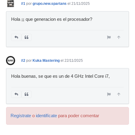
#1
por
grupo.new.spartans
el 21/11/2025
Hola ¡¡ que generacion es el procesador?
#2
por
Kuka Mastering
el 22/11/2025
Hola buenas, se que es un de 4 GHz Intel Core i7,
Regístrate
o
identifícate
para poder comentar