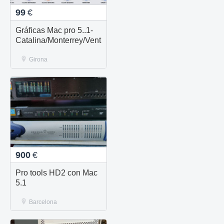
99
€
Gráficas Mac pro 5..1-
Catalina/Monterrey/Ventura/Sequoia
Girona
900
€
Pro tools HD2 con Mac
5.1
Barcelona