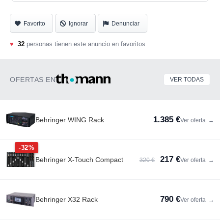
Favorito
Ignorar
Denunciar
♥
32
personas tienen este anuncio en favoritos
OFERTAS EN
VER TODAS
1.385 €
Behringer WING Rack
Ver oferta
→
-32%
217 €
Behringer X-Touch Compact
320 €
Ver oferta
→
790 €
Behringer X32 Rack
Ver oferta
→