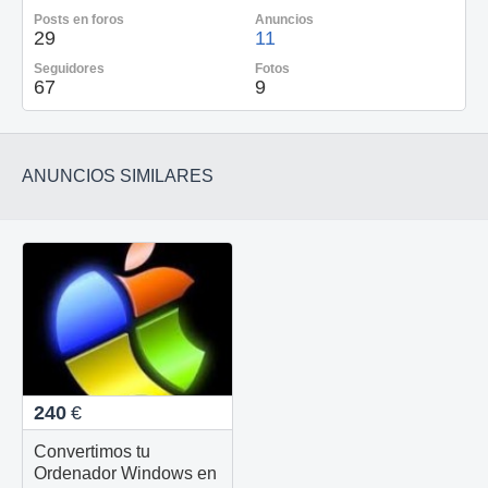
Posts en foros
Anuncios
29
11
Seguidores
Fotos
67
9
ANUNCIOS SIMILARES
240
€
Convertimos tu
Ordenador Windows en