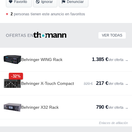
Favorito
Ignorar
Denunciar
♥
2
personas tienen este anuncio en favoritos
OFERTAS EN
VER TODAS
1.385 €
Behringer WING Rack
Ver oferta
→
-32%
217 €
Behringer X-Touch Compact
320 €
Ver oferta
→
790 €
Behringer X32 Rack
Ver oferta
→
Enlaces de afiliación