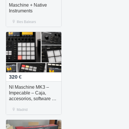
Maschine + Native
Instruments
Illes Balears
320
€
NI Maschine MK3 –
Impecable – Caja,
accesorios, software y
librerías
Madrid