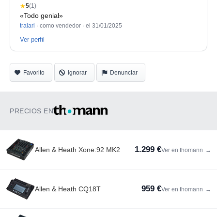
★
5
(1)
«Todo genial»
tralari
· como vendedor ·
el 31/01/2025
Ver perfil
Favorito
Ignorar
Denunciar
PRECIOS EN
1.299 €
Allen & Heath Xone:92 MK2
Ver en thomann
→
959 €
Allen & Heath CQ18T
Ver en thomann
→