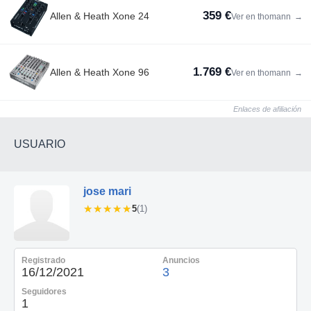
359 €
Allen & Heath Xone 24
Ver en thomann
→
1.769 €
Allen & Heath Xone 96
Ver en thomann
→
Enlaces de afiliación
USUARIO
jose mari
★★★★★
★★★★★
5
(1)
Registrado
Anuncios
16/12/2021
3
Seguidores
1