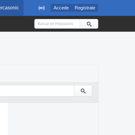

rcasonic
Accede
Regístrate