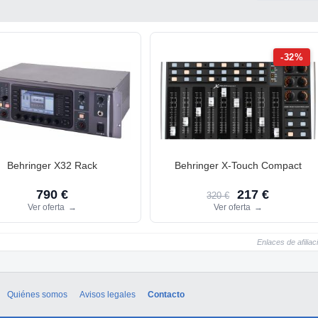
-32%
Behringer X32 Rack
Behringer X-Touch Compact
790 €
217 €
320 €
Ver oferta
→
Ver oferta
→
Enlaces de afiliac
Quiénes somos
Avisos legales
Contacto