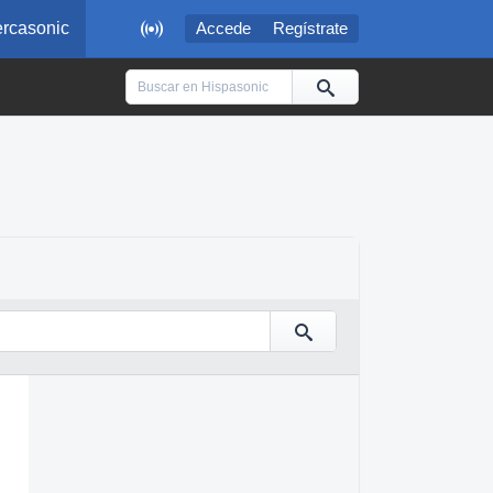

rcasonic
Accede
Regístrate