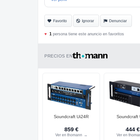
Favorito
Ignorar
Denunciar
♥
1
persona tiene este anuncio en favoritos
PRECIOS EN
Soundcraft Ui24R
Soundcraft 
859 €
444 €
Ver en thomann
→
Ver en thom