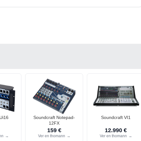
Ui16
Soundcraft Notepad-
Soundcraft VI1
12FX
159 €
12.990 €
ann
→
Ver en thomann
→
Ver en thomann
→