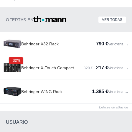
OFERTAS EN
VER TODAS
790 €
Behringer X32 Rack
Ver oferta
→
-32%
217 €
Behringer X-Touch Compact
320 €
Ver oferta
→
1.385 €
Behringer WING Rack
Ver oferta
→
Enlaces de afiliación
USUARIO