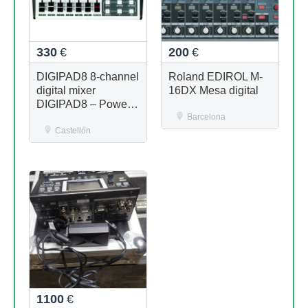
330
€
200
€
DIGIPAD8 8-channel
Roland EDIROL M-
digital mixer
16DX Mesa digital
DIGIPAD8 – Power
Meets Portability
Barcelona
Castellón
1100
€