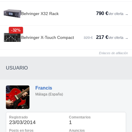
790 €
Behringer X32 Rack
Ver oferta
→
-32%
217 €
Behringer X-Touch Compact
320 €
Ver oferta
→
Enlaces de afiliación
USUARIO
Francis
Málaga (España)
Registrado
Comentarios
23/03/2014
1
Posts en foros
Anuncios