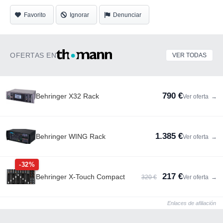
Favorito
Ignorar
Denunciar
OFERTAS EN
VER TODAS
790 €
Behringer X32 Rack
Ver oferta
→
1.385 €
Behringer WING Rack
Ver oferta
→
-32%
217 €
Behringer X-Touch Compact
320 €
Ver oferta
→
Enlaces de afiliación