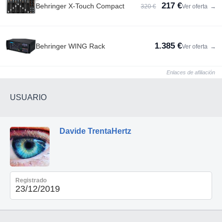
217 €
Behringer X-Touch Compact
320 €
Ver oferta
→
1.385 €
Behringer WING Rack
Ver oferta
→
Enlaces de afiliación
USUARIO
Davide TrentaHertz
Registrado
23/12/2019