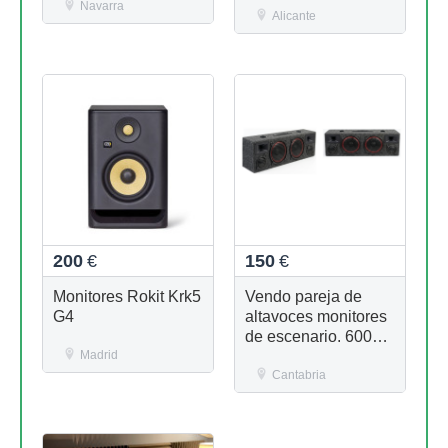
Navarra
Alicante
200
€
150
€
Monitores Rokit Krk5
Vendo pareja de
G4
altavoces monitores
de escenario. 600
Madrid
Watios RMS
Cantabria