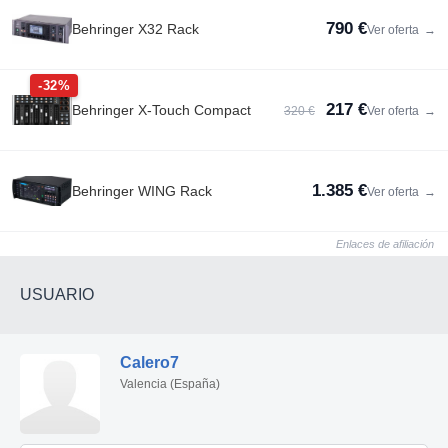
790 €
Behringer X32 Rack
Ver oferta
→
-32%
217 €
Behringer X-Touch Compact
320 €
Ver oferta
→
1.385 €
Behringer WING Rack
Ver oferta
→
Enlaces de afiliación
USUARIO
Calero7
Valencia (España)