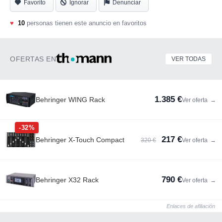
Favorito
Ignorar
Denunciar
♥
10
personas tienen este anuncio en favoritos
OFERTAS EN
VER TODAS
1.385 €
Behringer WING Rack
Ver oferta
→
-32%
217 €
Behringer X-Touch Compact
320 €
Ver oferta
→
790 €
Behringer X32 Rack
Ver oferta
→
Enlaces de afiliación