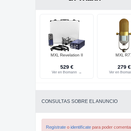
MXL Revelation II
MXL R7
529 €
279 €
Ver en thomann
→
Ver en thom
CONSULTAS SOBRE EL ANUNCIO
Regístrate
o
identifícate
para poder comenta