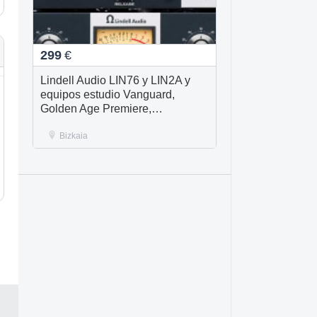
299
€
Lindell Audio LIN76 y LIN2A y
equipos estudio Vanguard,
Golden Age Premiere,
Auriculares Ultrasone, Tegeler
Créme RC
Bizkaia