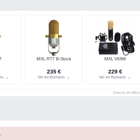
7
MXL R77 B-Stock
MXL V69M
235 €
229 €
ann
→
Ver en thomann
→
Ver en thomann
→
Enlaces de afiliac
r