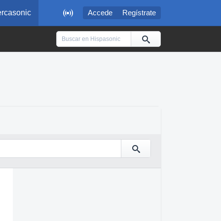

rcasonic
Accede
Regístrate