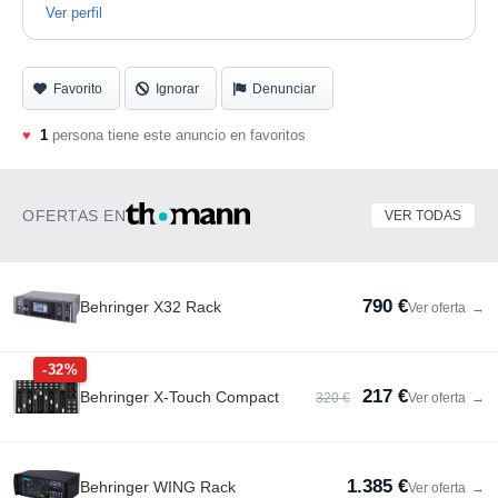
Ver perfil
Favorito
Ignorar
Denunciar
♥
1
persona tiene este anuncio en favoritos
OFERTAS EN
VER TODAS
790 €
Behringer X32 Rack
Ver oferta
→
-32%
217 €
Behringer X-Touch Compact
320 €
Ver oferta
→
1.385 €
Behringer WING Rack
Ver oferta
→