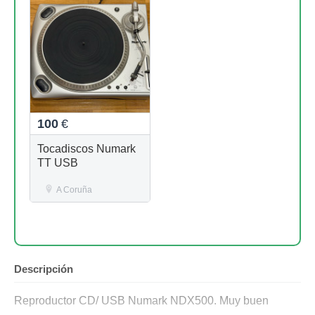
100
€
Tocadiscos Numark
TT USB
A Coruña
Descripción
Reproductor CD/ USB Numark NDX500. Muy buen