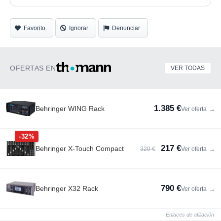
Favorito
Ignorar
Denunciar
OFERTAS EN
VER TODAS
1.385 €
Behringer WING Rack
Ver oferta
→
-32%
217 €
Behringer X-Touch Compact
320 €
Ver oferta
→
790 €
Behringer X32 Rack
Ver oferta
→
Enlaces de afiliación