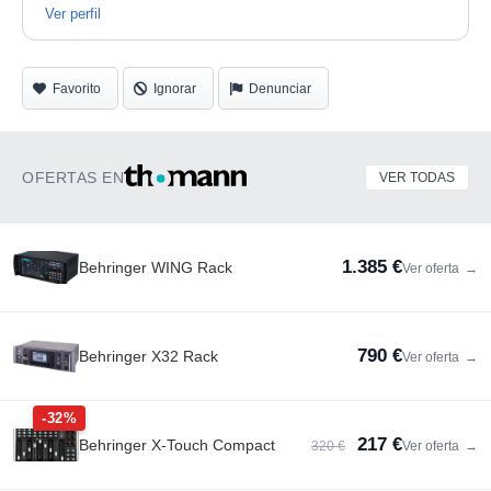
Ver perfil
Favorito
Ignorar
Denunciar
OFERTAS EN
VER TODAS
1.385 €
Behringer WING Rack
Ver oferta
→
790 €
Behringer X32 Rack
Ver oferta
→
-32%
217 €
Behringer X-Touch Compact
320 €
Ver oferta
→