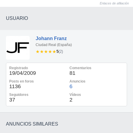
Enlaces de afiliación
USUARIO
Johann Franz
Ciudad Real (España)
★★★★★
★★★★★
5
(2)
Registrado
Comentarios
19/04/2009
81
Posts en foros
Anuncios
1136
6
Seguidores
Vídeos
37
2
ANUNCIOS SIMILARES