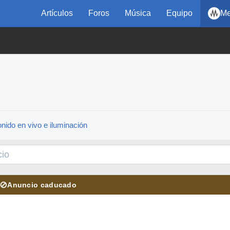
Artículos
Foros
Música
Equipo
Me
nido en vivo e iluminación
⊘
Anuncio caducado