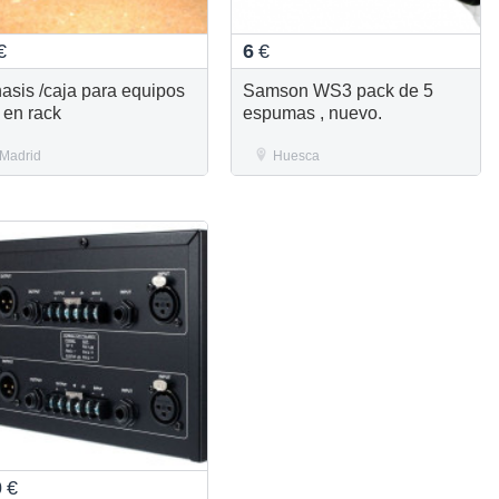
€
6
€
hasis /caja para equipos
Samson WS3 pack de 5
 en rack
espumas , nuevo.
Madrid
Huesca
0
€