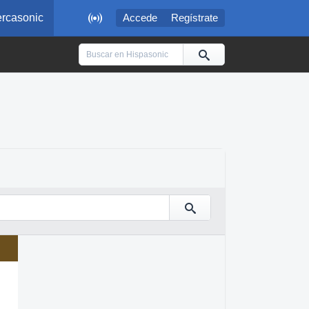

rcasonic
Accede
Regístrate