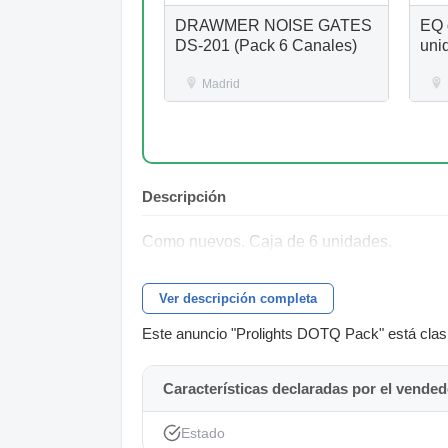
DRAWMER NOISE GATES
EQ 
DS-201 (Pack 6 Canales)
uni
Madrid
Descripción
Como nuevos. Caja de 6 unidades.
Ver descripción completa
Este anuncio "Prolights DOTQ Pack" está clasif
Características declaradas por el vended
Estado