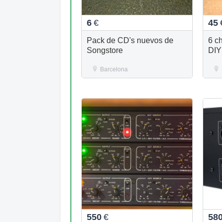
6
€
45
Pack de CD's nuevos de
6 c
Songstore
DIY
Barcelona
550
€
58