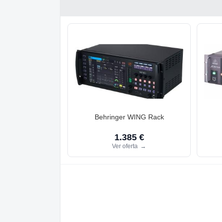
Behringer WING Rack
1.385 €
Ver oferta
→