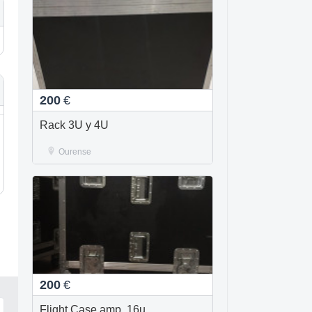
200
€
Rack 3U y 4U
Ourense
200
€
Flight Case amp. 16u.