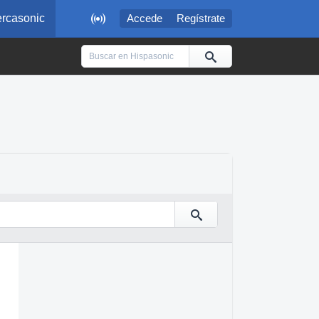

rcasonic
Accede
Regístrate