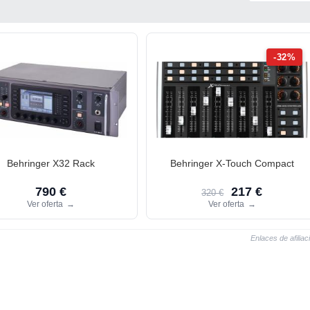
-32%
Behringer X32 Rack
Behringer X-Touch Compact
790 €
217 €
320 €
Ver oferta
→
Ver oferta
→
Enlaces de afiliac