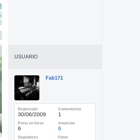
USUARIO
Fab171
Registrado
Comentarios
30/06/2009
1
Posts en foros
Anuncios
6
6
Seguidores
Fotos