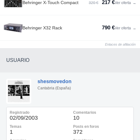
217 €
Behringer X-Touch Compact
320 €
Ver oferta
→
790 €
Behringer X32 Rack
Ver oferta
→
Enlaces de afiliación
USUARIO
shesmovedon
Cantabria (España)
Registrado
Comentarios
02/09/2003
10
Temas
Posts en foros
1
372