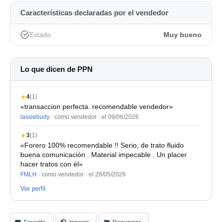
musicalidad en el front-end.
Características declaradas por el vendedor
Estado
Muy bueno
Lo que dicen de PPN
★
4
(1)
«transaccion perfecta. recomendable vendedor»
lassiebudy
· como vendedor ·
el 09/06/2026
★
3
(1)
«Forero 100% recomendable !! Serio, de trato fluido
buena comunicación . Material impecable . Un placer
hacer tratos con él»
FMLH
· como vendedor ·
el 28/05/2026
Ver perfil