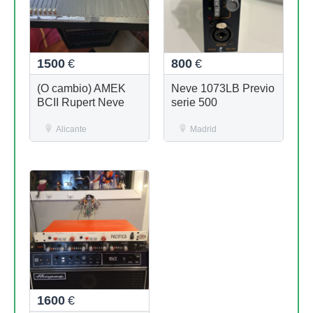
1500
€
800
€
(O cambio) AMEK
Neve 1073LB Previo
BCII Rupert Neve
serie 500
Alicante
Madrid
1600
€