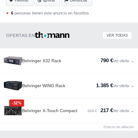
Favorito
Ignorar
Denunciar
♥
6
personas tienen este anuncio en favoritos
OFERTAS EN
VER TODAS
790 €
Behringer X32 Rack
Ver oferta
→
1.385 €
Behringer WING Rack
Ver oferta
→
-32%
217 €
Behringer X-Touch Compact
320 €
Ver oferta
→
Enlaces de afiliación