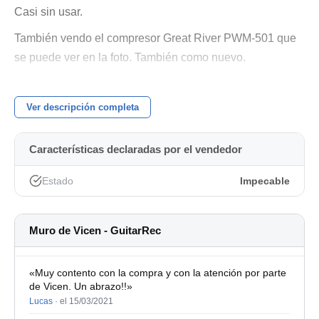
Casi sin usar.
También vendo el compresor Great River PWM-501 que
se puede ver en la foto. También como nuevo.
Precios:
Ver descripción completa
Neve EQ 551: 750€
Great River PMW-501: 780€
Características declaradas por el vendedor
Los dos por 1450€
Estado
Impecable
Cualquier duda por privado. No me interesan cambios.
Gracias. Saludos!
Muro de Vicen - GuitarRec
«Muy contento con la compra y con la atención por parte
de Vicen. Un abrazo!!»
Lucas
·
el 15/03/2021