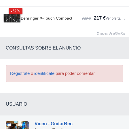
-32%
217 €
Behringer X-Touch Compact
320 €
Ver oferta
→
Enlaces de afiliación
CONSULTAS SOBRE EL ANUNCIO
Regístrate
o
identifícate
para poder comentar
USUARIO
Vicen - GuitarRec